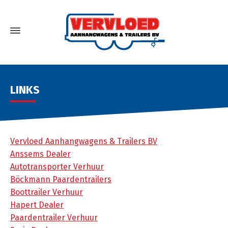
LINKS
Vervloed Aanhangwagens & Trailers BV
Anssems Dealer
Autotransporter Verhuur
Böckmann Paardentrailers
Boottrailer Verhuur
Hapert Dealer
Paardentrailer Verhuur